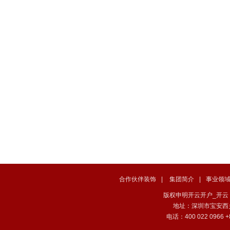
空调暖通
Air conditioning heating
合作伙伴装饰
|
集团简介
|
事业领
版权申明开云开户_开云（中国） . 
地址：深圳市宝安西
电话：400 022 0966 +