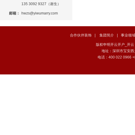
135 3092 9327（谢生）
邮箱：
hwzs@yiwumarry.com
合作伙伴装饰
|
集团简介
|
事业领
版权申明开云开户_开云（中国） . 
地址：深圳市宝安西
电话：400 022 0966 +